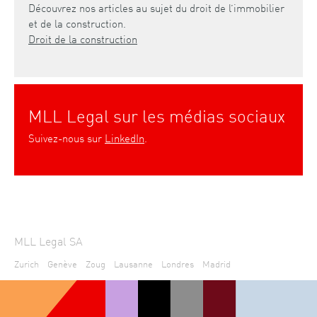
Découvrez nos articles au sujet du droit de l’immobilier
et de la construction.
Droit de la construction
MLL Legal sur les médias sociaux
Suivez-nous sur
LinkedIn
.
MLL Legal SA
Zurich
Genève
Zoug
Lausanne
Londres
Madrid