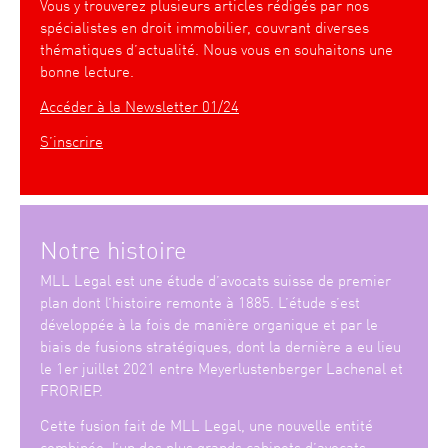
Vous y trouverez plusieurs articles rédigés par nos
spécialistes en droit immobilier, couvrant diverses
thématiques d’actualité. Nous vous en souhaitons une
bonne lecture.
Accéder à la Newsletter 01/24
S’inscrire
Notre histoire
MLL Legal est une étude d’avocats suisse de premier
plan dont l’histoire remonte à 1885. L’étude s’est
développée à la fois de manière organique et par le
biais de fusions stratégiques, dont la dernière a eu lieu
le 1er juillet 2021 entre Meyerlustenberger Lachenal et
FRORIEP.
Cette fusion fait de MLL Legal, une nouvelle entité
combinée, l’un des plus grands cabinets d’avocats