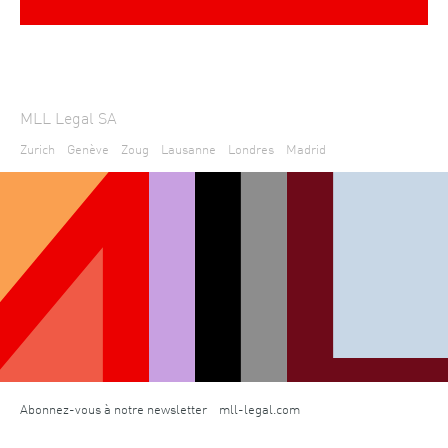
MLL Legal SA
Zurich
Genève
Zoug
Lausanne
Londres
Madrid
Abonnez-vous à notre newsletter
mll-legal.com