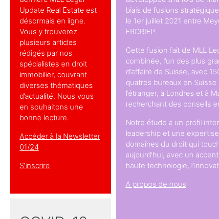
Update Real Estate est
biais de fusions stratégique
désormais en ligne.
le 1er juillet 2021 entre Me
Vous y trouverez
FRORIEP.
plusieurs articles
Cette fusion fait de MLL Le
rédigés par nos
combinée, l’un des plus gra
spécialistes en droit
d’affaire de Suisse, avec 1
immobilier, couvrant
quatres bureaux en Suisse 
diverses thématiques
l’étranger, à Londres et à M
d’actualité. Nous vous
recherchant des conseils en
en souhaitons une
bonne lecture.
Notre étude a un profil inter
leadership et une expertis
Accéder à la Newsletter
domaines du droit qui touc
01/24
aujourd’hui, avec un accent
S’inscrire
haute technologie, l’innovat
A propos de nous