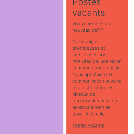
Postes
vacants
Vous cherchez un
nouveau défi ?
Nos équipes
talentueuses et
ambitieuses sont
motivées par une vision
commune pour réussir.
Nous apprécions la
communication ouverte
et directe à tous les
niveaux de
l’organisation dans un
environnement de
travail favorable.
Postes vacants