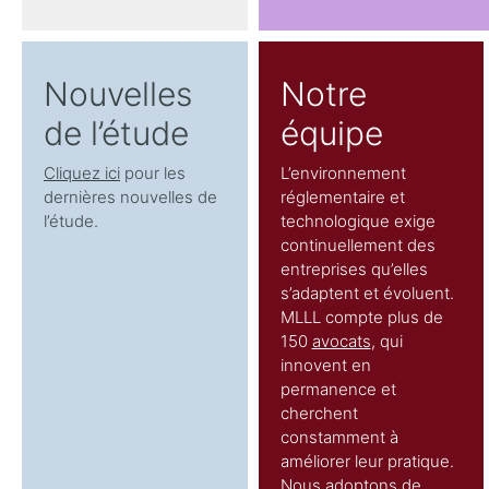
Nouvelles
Notre
de l’étude
équipe
Cliquez ici
pour les
L’environnement
dernières nouvelles de
réglementaire et
l’étude.
technologique exige
continuellement des
entreprises qu’elles
s’adaptent et évoluent.
MLLL compte plus de
150
avocats
, qui
innovent en
permanence et
cherchent
constamment à
améliorer leur pratique.
Nous adoptons de