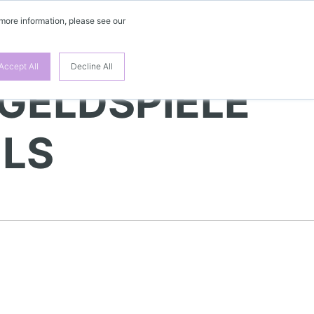
 more information, please see our
FR
Accept All
Decline All
 GELDSPIELE
HLS