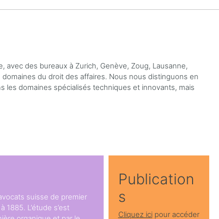
se, avec des bureaux à Zurich, Genève, Zoug, Lausanne,
s domaines du droit des affaires. Nous nous distinguons en
ans les domaines spécialisés techniques et innovants, mais
Publication
s
avocats suisse de premier
 à 1885. L’étude s’est
Cliquez ici
pour accéder
ière organique et par le