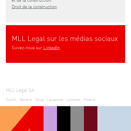
Droit de la construction
MLL Legal sur les médias sociaux
Suivez-nous sur
LinkedIn
.
MLL Legal SA
Zurich
Genève
Zoug
Lausanne
Londres
Madrid