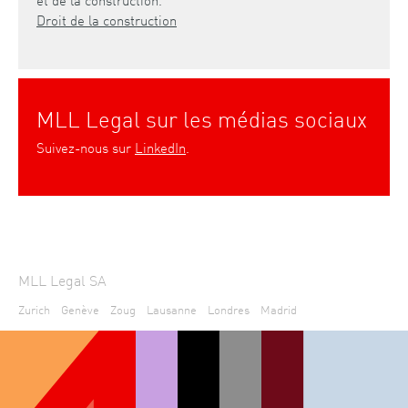
Droit de la construction
MLL Legal sur les médias sociaux
Suivez-nous sur
LinkedIn
.
MLL Legal SA
Zurich
Genève
Zoug
Lausanne
Londres
Madrid