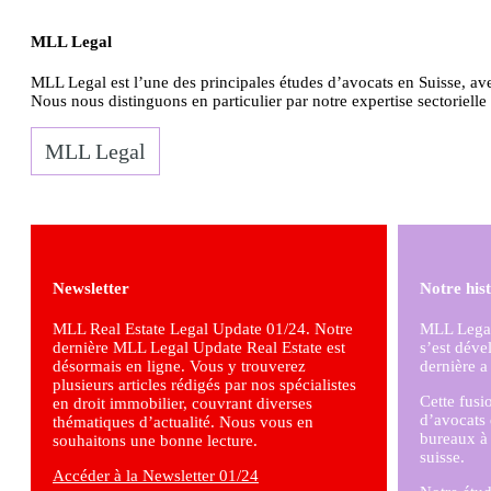
MLL Legal
MLL Legal est l’une des principales études d’avocats en Suisse, av
Nous nous distinguons en particulier par notre expertise sectoriell
MLL Legal
Newsletter
Notre hist
MLL Real Estate Legal Update 01/24. Notre
MLL Legal 
dernière MLL Legal Update Real Estate est
s’est déve
désormais en ligne. Vous y trouverez
dernière a
plusieurs articles rédigés par nos spécialistes
Cette fusi
en droit immobilier, couvrant diverses
d’avocats 
thématiques d’actualité. Nous vous en
bureaux à 
souhaitons une bonne lecture.
suisse.
Accéder à la Newsletter 01/24