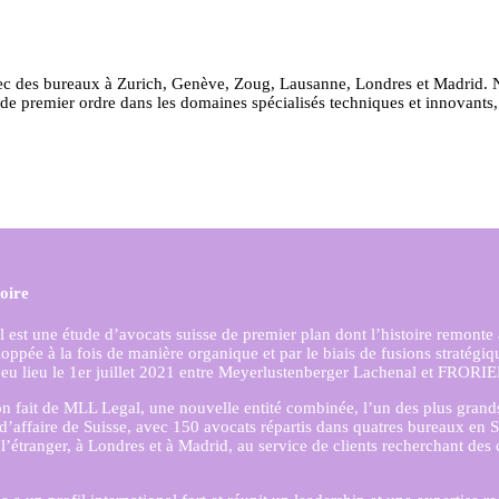
ec des bureaux à Zurich, Genève, Zoug, Lausanne, Londres et Madrid. No
e de premier ordre dans les domaines spécialisés techniques et innovants,
oire
est une étude d’avocats suisse de premier plan dont l’histoire remonte
loppée à la fois de manière organique et par le biais de fusions stratégiq
 eu lieu le 1er juillet 2021 entre Meyerlustenberger Lachenal et FRORIE
on fait de MLL Legal, une nouvelle entité combinée, l’un des plus grand
d’affaire de Suisse, avec 150 avocats répartis dans quatres bureaux en S
l’étranger, à Londres et à Madrid, au service de clients recherchant des 