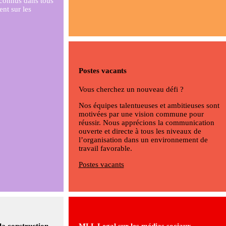
reconnus dans tous
nt sur les
Postes vacants
Vous cherchez un nouveau défi ?
Nos équipes talentueuses et ambitieuses sont
motivées par une vision commune pour
réussir. Nous apprécions la communication
ouverte et directe à tous les niveaux de
l’organisation dans un environnement de
travail favorable.
Postes vacants
 la construction
MLL Legal sur les médias sociaux