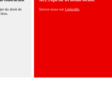
jet du droit de
Suivez-nous sur
LinkedIn
.
ction.