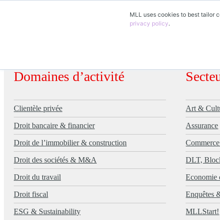
MLL uses cookies to best tailor c
FR
privacy policy
.
DE
EN
Domaines d’activité
Secteu
Clientèle privée
Art & Cult
Droit bancaire & financier
Assurance
Droit de l’immobilier & construction
Commerce d
Droit des sociétés & M&A
DLT, Bloc
Droit du travail
Economie 
Droit fiscal
Enquêtes 
ESG & Sustainability
MLLStart!