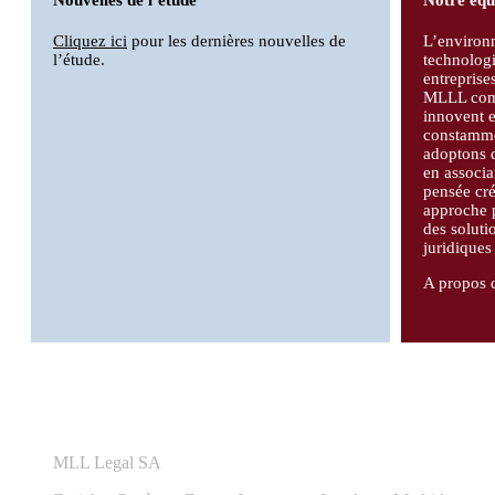
Cliquez ici
pour les dernières nouvelles de
L’environ
l’étude.
technolog
entreprise
MLLL com
innovent 
constammen
adoptons d
en associa
pensée cré
approche 
des soluti
juridiques
A propos 
MLL Legal SA