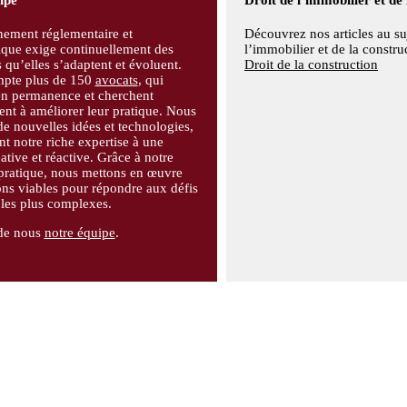
nement réglementaire et
Découvrez nos articles au su
ique exige continuellement des
l’immobilier et de la constru
s qu’elles s’adaptent et évoluent.
Droit de la construction
pte plus de 150
avocats
, qui
en permanence et cherchent
t à améliorer leur pratique. Nous
e nouvelles idées et technologies,
nt notre riche expertise à une
ative et réactive. Grâce à notre
pratique, nous mettons en œuvre
ons viables pour répondre aux défis
 les plus complexes.
de nous
notre équipe
.