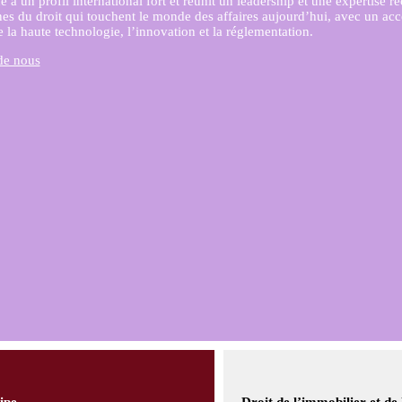
e a un profil international fort et réunit un leadership et une expertise 
es du droit qui touchent le monde des affaires aujourd’hui, avec un acce
e la haute technologie, l’innovation et la réglementation.
de nous
ipe
Droit de l’immobilier et de