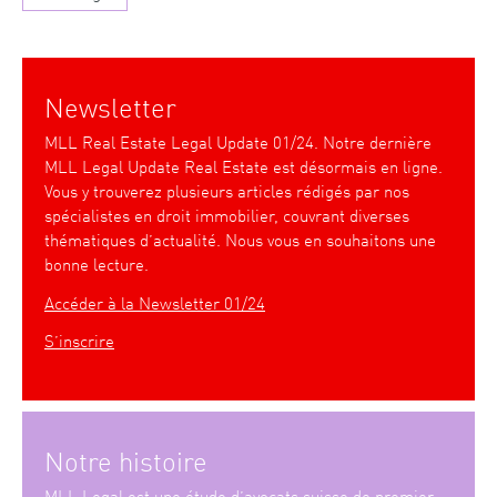
Newsletter
MLL Real Estate Legal Update 01/24. Notre dernière
MLL Legal Update Real Estate est désormais en ligne.
Vous y trouverez plusieurs articles rédigés par nos
spécialistes en droit immobilier, couvrant diverses
thématiques d’actualité. Nous vous en souhaitons une
bonne lecture.
Accéder à la Newsletter 01/24
S’inscrire
Notre histoire
MLL Legal est une étude d’avocats suisse de premier