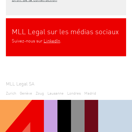
MLL Legal sur les médias sociaux
Suivez-nous sur
LinkedIn
.
MLL Legal SA
Zurich
Genève
Zoug
Lausanne
Londres
Madrid