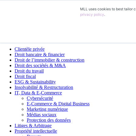
MLL uses cookies to best tailor c
FR
privacy policy
.
DE
EN
ES
Domaines d’activité
Clientèle privée
Droit bancaire & financier
Droit de l’immobilier & construction
Droit des sociétés & M&A
Droit du travail
Droit fiscal
ESG & Sustainability
Insolvabilité & Restructuration
IT, Data & E-Commerce
Cybersécurité
E-Commerce & Digital Business
Marketing numérique
Médias sociaux
Protection des données
Litiges & Arbitrage
Propriété intellectuelle