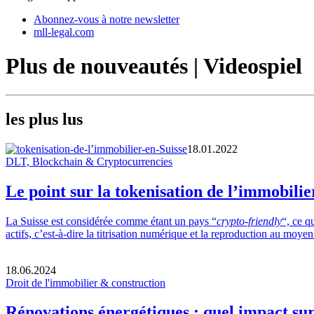
Abonnez-vous à notre newsletter
mll-legal.com
Plus de nouveautés | Videospiel
les plus lus
18.01.2022
DLT, Blockchain & Cryptocurrencies
Le point sur la tokenisation de l’immobilie
La Suisse est considérée comme étant un pays “
crypto-friendly
“, ce q
actifs, c’est-à-dire la titrisation numérique et la reproduction au m
18.06.2024
Droit de l'immobilier & construction
Rénovations énergétiques : quel impact sur