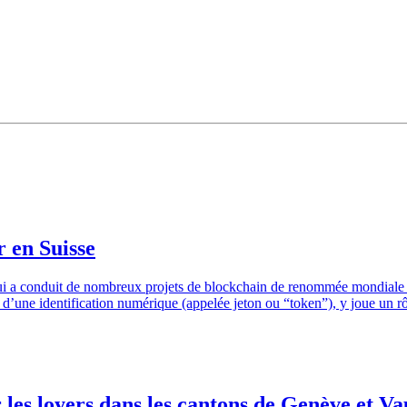
r en Suisse
ui a conduit de nombreux projets de blockchain de renommée mondiale à 
oyen d’une identification numérique (appelée jeton ou “token”), y joue 
 les loyers dans les cantons de Genève et Va