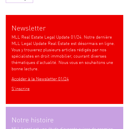
Newsletter
MLL Real Estate Legal Update 01/24. Notre dernière
MLL Legal Update Real Estate est désormais en ligne.
Vous y trouverez plusieurs articles rédigés par nos
spécialistes en droit immobilier, couvrant diverses
thématiques d’actualité. Nous vous en souhaitons une
bonne lecture.
Accéder à la Newsletter 01/24
S’inscrire
Notre histoire
MLL Legal est une étude d’avocats suisse de premier