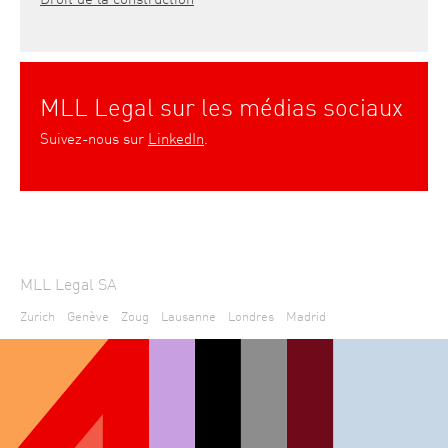
MLL Legal sur les médias sociaux
Suivez-nous sur
LinkedIn
.
MLL Legal SA
Zurich
Genève
Zoug
Lausanne
Londres
Madrid