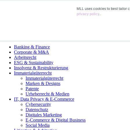
MLL uses cookies to best tailor c
ES
privacy policy
.
DE
EN
FR
Áreas de Práctica Legal
Banking & Finance
Corporate & M&A
Arbeitsrecht
ESG & Sustainability
Insolvenz & Restrukturierung
Immaterialgüterrecht
Immaterialgüterrecht
Marken & Designs
Patente
Urheberrecht & Medien
IT, Data Privacy & E-Commerce
Cybersecurity
Datenschutz
Digitales Marketing
E-Commerce & Digital Business
Social Media