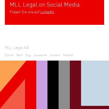
MLL Legal on Social Media
Folgen Sie uns auf
LinkedIn
.
MLL Legal AG
Zürich
Genf
Zug
Lausanne
London
Madrid