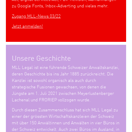
zu Google Fonts, Inbox-Adverting und vieles mehr.
Zugang MLL-News 03/22
Jetzt anmelden!
Unsere Geschichte
MLL Legal ist eine führende Schweizer Anwaltskanzlei,
deren Geschichte bis ins Jahr 1885 zurückreicht. Die
Kanzlei ist sowohl organisch als auch durch
strategische Fusionen gewachsen, von denen die
Jüngste am 1. Juli 2021 zwischen Meyerlustenberger
Lachenal und FRORIEP vollzogen wurde.
Durch diesen Zusammenschluss hat sich MLL Legal zu
einer der grössten Wirtschaftskanzleien der Schweiz
mit über 150 Anwältinnen und Anwälten in vier Büros in
der Schweiz entwickelt. Auch zwei Büros im Ausland, in