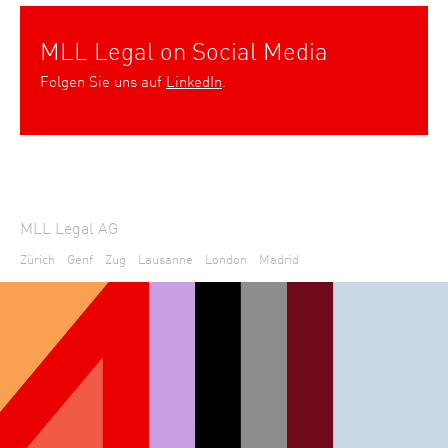
MLL Legal on Social Media
Folgen Sie uns auf
LinkedIn
.
MLL Legal AG
Zürich
Genf
Zug
Lausanne
London
Madrid