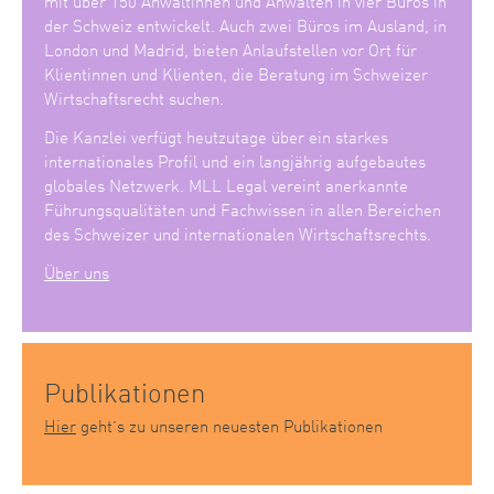
mit über 150 Anwältinnen und Anwälten in vier Büros in
der Schweiz entwickelt. Auch zwei Büros im Ausland, in
London und Madrid, bieten Anlaufstellen vor Ort für
Klientinnen und Klienten, die Beratung im Schweizer
Wirtschaftsrecht suchen.
Die Kanzlei verfügt heutzutage über ein starkes
internationales Profil und ein langjährig aufgebautes
globales Netzwerk. MLL Legal vereint anerkannte
Führungsqualitäten und Fachwissen in allen Bereichen
des Schweizer und internationalen Wirtschaftsrechts.
Über uns
Publikationen
Hier
geht’s zu unseren neuesten Publikationen