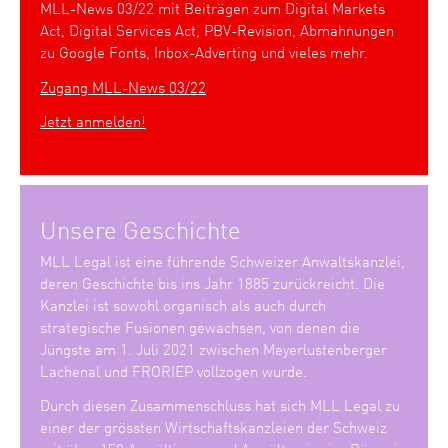
MLL-News 03/22 mit Beiträgen zum Digital Markets
Act, Digital Services Act, PBV-Revision, Abmahnungen
zu Google Fonts, Inbox-Adverting und vieles mehr.
Zugang MLL-News 03/22
Jetzt anmelden!
Unsere Geschichte
MLL Legal ist eine führende Schweizer Anwaltskanzlei,
deren Geschichte bis ins Jahr 1885 zurückreicht. Die
Kanzlei ist sowohl organisch als auch durch
strategische Fusionen gewachsen, von denen die
Jüngste am 1. Juli 2021 zwischen Meyerlustenberger
Lachenal und FRORIEP vollzogen wurde.
Durch diesen Zusammenschluss hat sich MLL Legal zu
einer der grössten Wirtschaftskanzleien der Schweiz