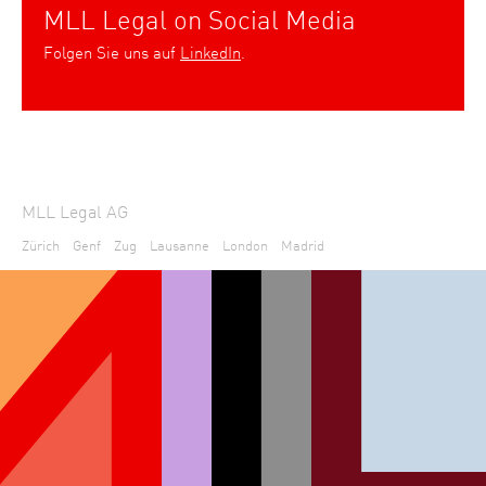
MLL Legal on Social Media
Folgen Sie uns auf
LinkedIn
.
MLL Legal AG
Zürich
Genf
Zug
Lausanne
London
Madrid