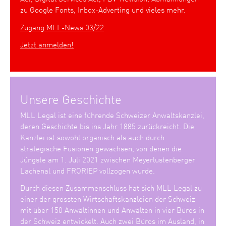
zu Google Fonts, Inbox-Adverting und vieles mehr.
Zugang MLL-News 03/22
Jetzt anmelden!
Unsere Geschichte
MLL Legal ist eine führende Schweizer Anwaltskanzlei,
deren Geschichte bis ins Jahr 1885 zurückreicht. Die
Kanzlei ist sowohl organisch als auch durch
strategische Fusionen gewachsen, von denen die
Jüngste am 1. Juli 2021 zwischen Meyerlustenberger
Lachenal und FRORIEP vollzogen wurde.
Durch diesen Zusammenschluss hat sich MLL Legal zu
einer der grössten Wirtschaftskanzleien der Schweiz
mit über 150 Anwältinnen und Anwälten in vier Büros in
der Schweiz entwickelt. Auch zwei Büros im Ausland, in