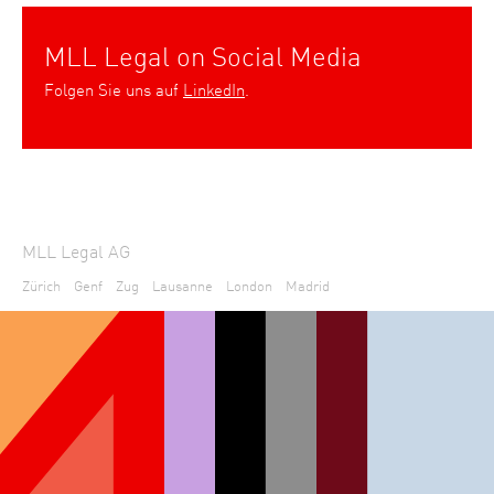
MLL Legal on Social Media
Folgen Sie uns auf
LinkedIn
.
MLL Legal AG
Zürich
Genf
Zug
Lausanne
London
Madrid