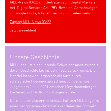
MLL-News 03/22 mit Beiträgen zum Digital Markets
Act, Digital Services Act, PBV-Revision, Abmahnungen
zu Google Fonts, Inbox-Adverting und vieles mehr.
Zugang MLL-News 03/22
Jetzt anmelden!
Unsere Geschichte
MLL Legal ist eine führende Schweizer Anwaltskanzlei,
deren Geschichte bis ins Jahr 1885 zurückreicht. Die
Kanzlei ist sowohl organisch als auch durch
strategische Fusionen gewachsen, von denen die
Jüngste am 1. Juli 2021 zwischen Meyerlustenberger
Lachenal und FRORIEP vollzogen wurde.
Durch diesen Zusammenschluss hat sich MLL Legal zu
einer der grössten Wirtschaftskanzleien der Schweiz