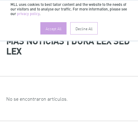
MLL uses cookies to best tailor content and the website to the needs of
our visitors and to analyse our traffic. For more information, please see
ES
our
privacy policy
.
Accept All
Decline All
MÁS NOTICIAS | DURA LEX SED
LEX
No se encontraron artículos.