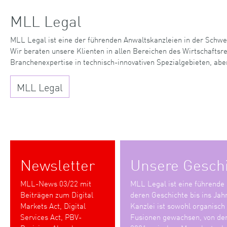
MLL Legal
MLL Legal ist eine der führenden Anwaltskanzleien in der Schwe
Wir beraten unsere Klienten in allen Bereichen des Wirtschaftsr
Branchenexpertise in technisch-innovativen Spezialgebieten, abe
MLL Legal
Newsletter
Unsere Gesch
MLL-News 03/22 mit
MLL Legal ist eine führende
Beiträgen zum Digital
deren Geschichte bis ins Jah
Markets Act, Digital
Kanzlei ist sowohl organisch
Services Act, PBV-
Fusionen gewachsen, von den