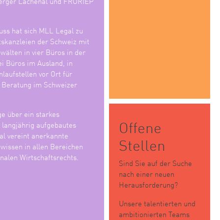
erger Lachenal und FRORIEP
ss hat sich MLL Legal zu
tskanzleien der Schweiz mit
älten in vier Büros in der
i Büros im Ausland, in
laufstellen vor Ort für
e Beratung im Schweizer
ge über ein starkes
Offene
n langjährig aufgebautes
l vereint anerkannte
Stellen
wissen in allen Bereichen
nalen Wirtschaftsrechts.
Sind Sie auf der Suche
nach einer neuen
Herausforderung?
Unsere talentierten und
ambitionierten Teams