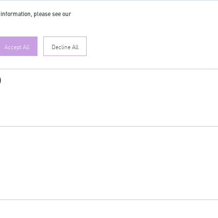
 information, please see our
ES
Accept All
Decline All
S