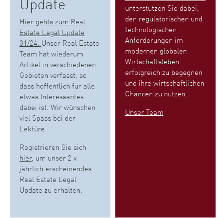
Update
unterstützen Sie dabei,
den regulatorischen und
Hier gehts zum Real
technologischen
Estate Legal Update
Anforderungen im
01/24.
Unser Real Estate
modernen globalen
Team hat wiederum
Wirtschaftsleben
Artikel in verschiedenen
erfolgreich zu begegnen
Gebieten verfasst, so
und ihre wirtschaftlichen
dass hoffentlich für alle
Chancen zu nutzen.
etwas Interessantes
dabei ist. Wir wünschen
Unser Team
viel Spass bei der
Lektüre.
Registrieren Sie sich
hier
, um unser 2 x
jährlich erscheinendes
Real Estate Legal
Update zu erhalten.