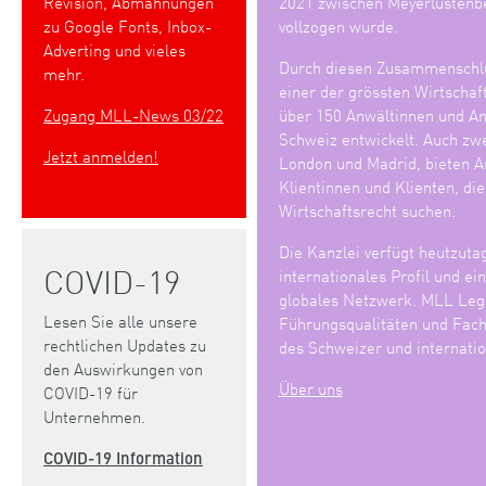
Revision, Abmahnungen
2021 zwischen Meyerlustenb
zu Google Fonts, Inbox-
vollzogen wurde.
Adverting und vieles
Durch diesen Zusammenschlu
mehr.
einer der grössten Wirtschaf
Zugang MLL-News 03/22
über 150 Anwältinnen und Anw
Schweiz entwickelt. Auch zwe
Jetzt anmelden!
London und Madrid, bieten An
Klientinnen und Klienten, di
Wirtschaftsrecht suchen.
Die Kanzlei verfügt heutzuta
COVID-19
internationales Profil und ei
globales Netzwerk. MLL Lega
Lesen Sie alle unsere
Führungsqualitäten und Fach
rechtlichen Updates zu
des Schweizer und internatio
den Auswirkungen von
Über uns
COVID-19 für
Unternehmen.
COVID-19 Information