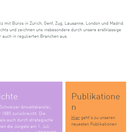
iz mit Büros in Zürich, Genf, Zug, Lausanne, London und Madrid.
echts und zeichnen uns insbesondere durch unsere erstklassige
r auch in regulierten Branchen aus.
ichte
Publikatione
n
 Schweizer Anwaltskanzlei,
r 1885 zurückreicht. Die
Hier
geht’s zu unseren
 als auch durch strategische
neuesten Publikationen
en die Jüngste am 1. Juli