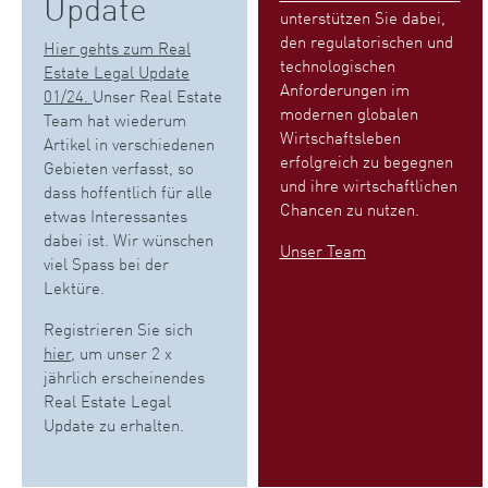
Update
unterstützen Sie dabei,
den regulatorischen und
Hier gehts zum Real
technologischen
Estate Legal Update
Anforderungen im
01/24.
Unser Real Estate
modernen globalen
Team hat wiederum
Wirtschaftsleben
Artikel in verschiedenen
erfolgreich zu begegnen
Gebieten verfasst, so
und ihre wirtschaftlichen
dass hoffentlich für alle
Chancen zu nutzen.
etwas Interessantes
dabei ist. Wir wünschen
Unser Team
viel Spass bei der
Lektüre.
Registrieren Sie sich
hier
, um unser 2 x
jährlich erscheinendes
Real Estate Legal
Update zu erhalten.