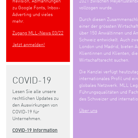
Revision, Abmahnungen
2021 zwischen Meyerlustenb
zu Google Fonts, Inbox-
vollzogen wurde.
Adverting und vieles
Durch diesen Zusammenschlu
mehr.
einer der grössten Wirtschaf
Zugang MLL-News 03/22
über 150 Anwältinnen und Anw
Schweiz entwickelt. Auch zwe
Jetzt anmelden!
London und Madrid, bieten An
Klientinnen und Klienten, di
Wirtschaftsrecht suchen.
Die Kanzlei verfügt heutzuta
COVID-19
internationales Profil und ei
globales Netzwerk. MLL Lega
Lesen Sie alle unsere
Führungsqualitäten und Fach
rechtlichen Updates zu
des Schweizer und internatio
den Auswirkungen von
Über uns
COVID-19 für
Unternehmen.
COVID-19 Information