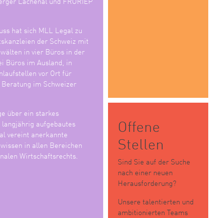
erger Lachenal und FRORIEP
ss hat sich MLL Legal zu
tskanzleien der Schweiz mit
älten in vier Büros in der
i Büros im Ausland, in
laufstellen vor Ort für
e Beratung im Schweizer
ge über ein starkes
Offene
n langjährig aufgebautes
l vereint anerkannte
Stellen
wissen in allen Bereichen
nalen Wirtschaftsrechts.
Sind Sie auf der Suche
nach einer neuen
Herausforderung?
Unsere talentierten und
ambitionierten Teams