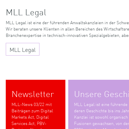
MLL Legal
MLL Legal ist eine der führenden Anwaltskanzleien in der Schwe
Wir beraten unsere Klienten in allen Bereichen des Wirtschaftsr
Branchenexpertise in technisch-innovativen Spezialgebieten, abe
MLL Legal
Newsletter
Unsere Gesch
MLL-News 03/22 mit
MLL Legal ist eine führende
Beiträgen zum Digital
deren Geschichte bis ins Jah
Markets Act, Digital
Kanzlei ist sowohl organisch
Services Act, PBV-
Fusionen gewachsen, von den