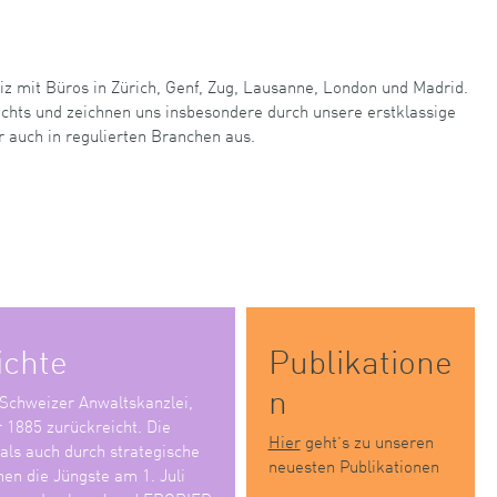
iz mit Büros in Zürich, Genf, Zug, Lausanne, London und Madrid.
echts und zeichnen uns insbesondere durch unsere erstklassige
r auch in regulierten Branchen aus.
ichte
Publikatione
n
 Schweizer Anwaltskanzlei,
r 1885 zurückreicht. Die
Hier
geht’s zu unseren
 als auch durch strategische
neuesten Publikationen
en die Jüngste am 1. Juli