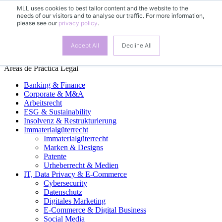
MLL uses cookies to best tailor content and the website to the
needs of our visitors and to analyse our traffic. For more information,
ES
please see our
privacy policy
.
DE
EN
FR
Accept All
Decline All
Áreas de Práctica Legal
Banking & Finance
Corporate & M&A
Arbeitsrecht
ESG & Sustainability
Insolvenz & Restrukturierung
Immaterialgüterrecht
Immaterialgüterrecht
Marken & Designs
Patente
Urheberrecht & Medien
IT, Data Privacy & E-Commerce
Cybersecurity
Datenschutz
Digitales Marketing
E-Commerce & Digital Business
Social Media