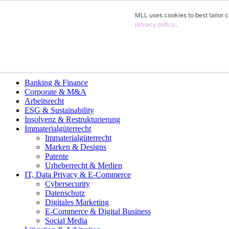
MLL uses cookies to best tailor c
ES
privacy policy
.
DE
EN
FR
Áreas de Práctica Legal
Banking & Finance
Corporate & M&A
Arbeitsrecht
ESG & Sustainability
Insolvenz & Restrukturierung
Immaterialgüterrecht
Immaterialgüterrecht
Marken & Designs
Patente
Urheberrecht & Medien
IT, Data Privacy & E-Commerce
Cybersecurity
Datenschutz
Digitales Marketing
E-Commerce & Digital Business
Social Media