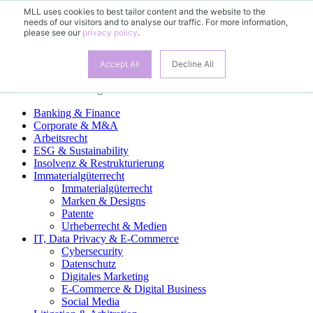
MLL uses cookies to best tailor content and the website to the
needs of our visitors and to analyse our traffic. For more information,
ES
please see our
privacy policy
.
DE
EN
FR
Accept All
Decline All
Áreas de Práctica Legal
Banking & Finance
Corporate & M&A
Arbeitsrecht
ESG & Sustainability
Insolvenz & Restrukturierung
Immaterialgüterrecht
Immaterialgüterrecht
Marken & Designs
Patente
Urheberrecht & Medien
IT, Data Privacy & E-Commerce
Cybersecurity
Datenschutz
Digitales Marketing
E-Commerce & Digital Business
Social Media