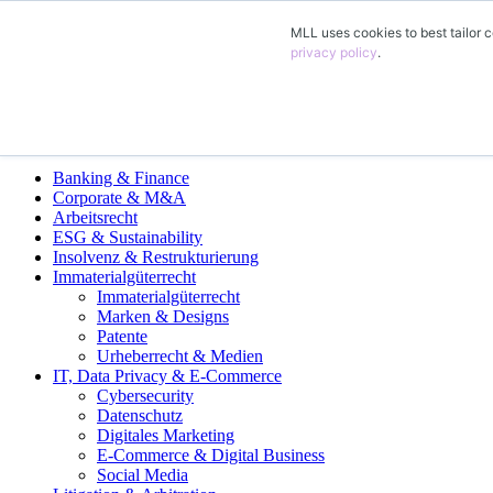
MLL uses cookies to best tailor c
ES
privacy policy
.
DE
EN
FR
Áreas de Práctica Legal
Banking & Finance
Corporate & M&A
Arbeitsrecht
ESG & Sustainability
Insolvenz & Restrukturierung
Immaterialgüterrecht
Immaterialgüterrecht
Marken & Designs
Patente
Urheberrecht & Medien
IT, Data Privacy & E-Commerce
Cybersecurity
Datenschutz
Digitales Marketing
E-Commerce & Digital Business
Social Media