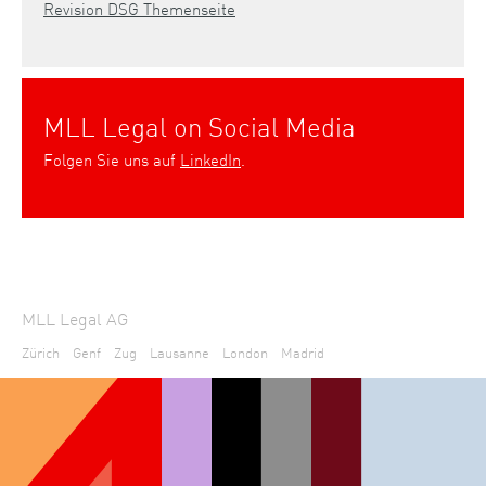
Revision DSG Themenseite
MLL Legal on Social Media
Folgen Sie uns auf
LinkedIn
.
MLL Legal AG
Zürich
Genf
Zug
Lausanne
London
Madrid