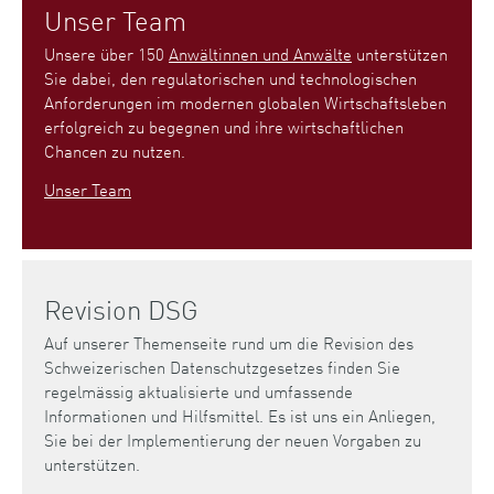
Unser Team
Unsere über 150
Anwältinnen und Anwälte
unterstützen
Sie dabei, den regulatorischen und technologischen
Anforderungen im modernen globalen Wirtschaftsleben
erfolgreich zu begegnen und ihre wirtschaftlichen
Chancen zu nutzen.
Unser Team
Revision DSG
Auf unserer Themenseite rund um die Revision des
Schweizerischen Datenschutzgesetzes finden Sie
regelmässig aktualisierte und umfassende
Informationen und Hilfsmittel. Es ist uns ein Anliegen,
Sie bei der Implementierung der neuen Vorgaben zu
unterstützen.