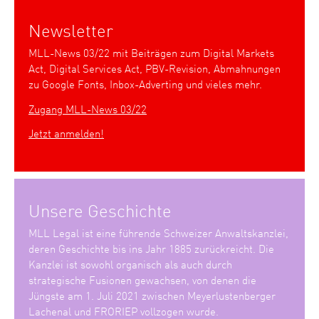
Newsletter
MLL-News 03/22 mit Beiträgen zum Digital Markets
Act, Digital Services Act, PBV-Revision, Abmahnungen
zu Google Fonts, Inbox-Adverting und vieles mehr.
Zugang MLL-News 03/22
Jetzt anmelden!
Unsere Geschichte
MLL Legal ist eine führende Schweizer Anwaltskanzlei,
deren Geschichte bis ins Jahr 1885 zurückreicht. Die
Kanzlei ist sowohl organisch als auch durch
strategische Fusionen gewachsen, von denen die
Jüngste am 1. Juli 2021 zwischen Meyerlustenberger
Lachenal und FRORIEP vollzogen wurde.