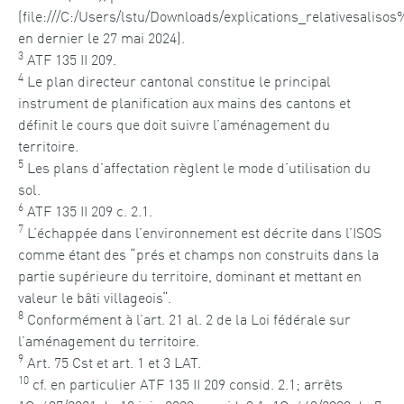
(file:///C:/Users/lstu/Downloads/explications_relativesaliso
en dernier le
27 mai 2024
)
.
3
ATF 135 II 209.
4
Le plan directeur cantonal constitue le principal
instrument de planification aux mains des cantons et
définit le cours que doit suivre l’aménagement du
territoire.
5
Les plans d’affectation règlent le mode d’utilisation du
sol.
6
ATF 135 II 209 c. 2.1.
7
L’
échappée dans l’environnement
est décrite dans l’ISOS
comme étant des “
prés et champs non construits dans la
partie supérieure du territoire, dominant et mettant en
valeur le bâti villageois
“.
8
Conformément à l’art. 21 al. 2 de la Loi
fédérale sur
l’aménagement du territoire.
9
Art. 75 Cst et art. 1 et 3 LAT.
10
cf. en particulier ATF 135 II 209 consid. 2.1; arrêts