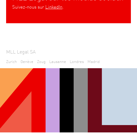
Suivez-nous sur
LinkedIn
.
MLL Legal SA
Zurich
Genève
Zoug
Lausanne
Londres
Madrid