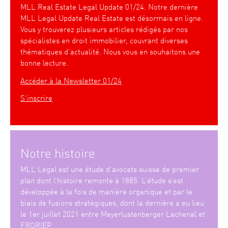
MLL Real Estate Legal Update 01/24. Notre dernière
MLL Legal Update Real Estate est désormais en ligne.
Vous y trouverez plusieurs articles rédigés par nos
spécialistes en droit immobilier, couvrant diverses
thématiques d’actualité. Nous vous en souhaitons une
bonne lecture.
Accéder à la Newsletter 01/24
S’inscrire
Notre histoire
MLL Legal est une étude d’avocats suisse de premier
plan dont l’histoire remonte à 1885. L’étude s’est
développée à la fois de manière organique et par le
biais de fusions stratégiques, dont la dernière a eu lieu
le 1er juillet 2021 entre Meyerlustenberger Lachenal et
FRORIEP.