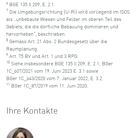
6
BGE 135 II 209, E. 2.1.
7
Die
Umgebungsrichtung (U-Ri) wird
vorliegend
im ISOS
als „unbebaute Wiesen und Felder im oberen Teil des
Gebiets, die die dörfliche Bebauung dominieren und
hervorheben“
,
beschrieben.
8
Gemäss Art. 21 Abs. 2 Bundesgesetz über die
Raumplanung.
9
Art. 75 BV und Art. 1 und 3 RP
G
.
10
Siehe insbesondere BGE 135 II 209, E. 2.1; BGer
1C_607/2021
vom
19
. J
un
i
2023
E.
3.1
sowie
BGer
1C_643/2020
vom
7
. Januar
2022
, E
. 3.2.
11
BGer 1C_87/2019 vom 11. Juni 2020.
Ihre Kontakte