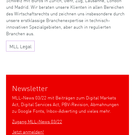
Schweiz mit Büros in Zürich, Genf, Zug, Lausanne, London
und Madrid. Wir beraten unsere Klienten in allen Bereichen
des Wirtschaftsrechts und zeichnen uns insbesondere durch
unsere erstklassige Branchenexpertise in technisch-
innovativen Spezialgebieten, aber auch in regulierten
Branchen aus.
MLL Legal
Newsletter
MLL-News 03/22 mit Beiträgen zum Digital Markets
Act, Digital Services Act, PBV-Revision, Abmahnungen
zu Google Fonts, Inbox-Adverting und vieles mehr.
Zugang MLL-News 03/22
Jetzt anmelden!