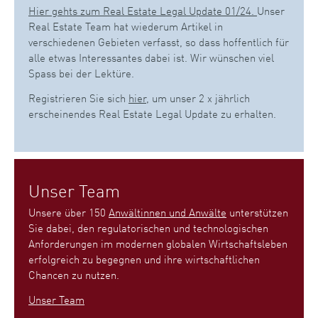
Hier gehts zum Real Estate Legal Update 01/24.
Unser
Real Estate Team hat wiederum Artikel in
verschiedenen Gebieten verfasst, so dass hoffentlich für
alle etwas Interessantes dabei ist. Wir wünschen viel
Spass bei der Lektüre.
Registrieren Sie sich
hier
, um unser 2 x jährlich
erscheinendes Real Estate Legal Update zu erhalten.
Unser Team
Unsere über 150
Anwältinnen und Anwälte
unterstützen
Sie dabei, den regulatorischen und technologischen
Anforderungen im modernen globalen Wirtschaftsleben
erfolgreich zu begegnen und ihre wirtschaftlichen
Chancen zu nutzen.
Unser Team