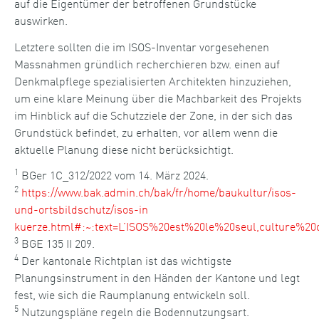
auf die Eigentümer der betroffenen Grundstücke
auswirken.
Letztere sollten die im ISOS-Inventar vorgesehenen
Massnahmen gründlich recherchieren bzw. einen auf
Denkmalpflege spezialisierten Architekten hinzuziehen,
um eine klare Meinung über die Machbarkeit des Projekts
im Hinblick auf die Schutzziele der Zone, in der sich das
Grundstück befindet, zu erhalten, vor allem wenn die
aktuelle Planung diese nicht berücksichtigt.
1
BGer 1C_312/2022 vom 14. März 2024.
2
https://www.bak.admin.ch/bak/fr/home/baukultur/isos-
und-ortsbildschutz/isos-in
kuerze.html#:~:text=L’ISOS%20est%20le%20seul,culture
3
BGE 135 II 209.
4
Der kantonale Richtplan ist das wichtigste
Planungsinstrument in den Händen der Kantone und legt
fest,
wie sich
die Raumplanung
entwickeln soll
.
5
Nutzungspläne regeln die Bodennutzung
sart
.