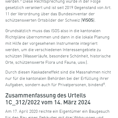
werden.
Diese Rechtsprechung wurde in der Folge
gesetzlich verankert und ist seit 2019 Gegenstand von Art.
11 der Verordnung über das Bundesinventar der
schützenswerten Ortsbilder der Schweiz (
).
VISOS
Grundsätzlich muss das ISOS also in die kantonalen
Richtpläne übernommen und dann in die lokale Planung
mit Hilfe der vorgesehenen Instrumente integriert
werden, um die verschiedenen Interessengebiete zu
schützen (Wasserläufe, besondere Schönheit, historische
Orte, schützenswerte Flora und Fauna, usw.).
Durch diesen Kaskadeneffekt sind die Ma
ss
nahmen nicht
nur für die kantonalen Behörden bei der Erfüllung ihrer
6
Aufgaben, sondern auch für Privatpersonen
,
bindend
.
Zusammenfassung des Urteils
1C_312/2022 vom 14. März 2024
Am 17. April 2020 reichte ein Eigentümer ein Baugesuch
für den Bau eines Gebäudes mit drei Wohnungen und