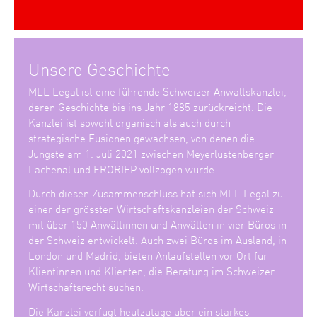
Unsere Geschichte
MLL Legal ist eine führende Schweizer Anwaltskanzlei,
deren Geschichte bis ins Jahr 1885 zurückreicht. Die
Kanzlei ist sowohl organisch als auch durch
strategische Fusionen gewachsen, von denen die
Jüngste am 1. Juli 2021 zwischen Meyerlustenberger
Lachenal und FRORIEP vollzogen wurde.
Durch diesen Zusammenschluss hat sich MLL Legal zu
einer der grössten Wirtschaftskanzleien der Schweiz
mit über 150 Anwältinnen und Anwälten in vier Büros in
der Schweiz entwickelt. Auch zwei Büros im Ausland, in
London und Madrid, bieten Anlaufstellen vor Ort für
Klientinnen und Klienten, die Beratung im Schweizer
Wirtschaftsrecht suchen.
Die Kanzlei verfügt heutzutage über ein starkes