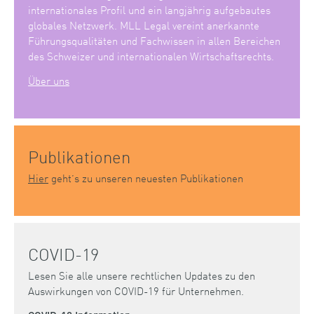
internationales Profil und ein langjährig aufgebautes
globales Netzwerk. MLL Legal vereint anerkannte
Führungsqualitäten und Fachwissen in allen Bereichen
des Schweizer und internationalen Wirtschaftsrechts.
Über uns
Publikationen
Hier
geht’s zu unseren neuesten Publikationen
COVID-19
Lesen Sie alle unsere rechtlichen Updates zu den
Auswirkungen von COVID-19 für Unternehmen.