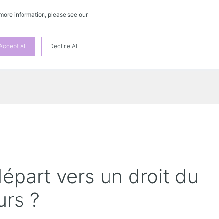
 more information, please see our
FR
Accept All
Decline All
épart vers un droit du
urs ?