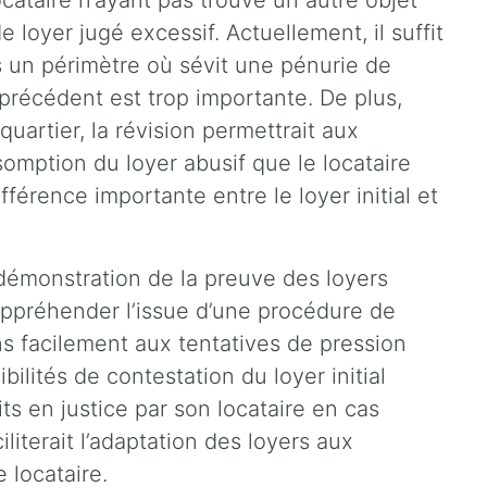
ocataire n’ayant pas trouvé un autre objet
e loyer jugé excessif. Actuellement, il suffit
s un périmètre où sévit une pénurie de
précédent est trop importante. De plus,
uartier, la révision permettrait aux
somption du loyer abusif que le locataire
férence importante entre le loyer initial et
la démonstration de la preuve des loyers
appréhender l’issue d’une procédure de
ns facilement aux tentatives de pression
ibilités de contestation du loyer initial
its en justice par son locataire en cas
iliterait l’adaptation des loyers aux
 locataire.