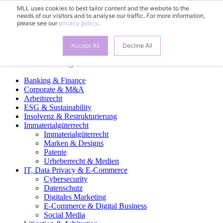
MLL uses cookies to best tailor content and the website to the
needs of our visitors and to analyse our traffic. For more information,
ES
please see our
privacy policy
.
DE
EN
FR
Accept All
Decline All
Áreas de Práctica Legal
Banking & Finance
Corporate & M&A
Arbeitsrecht
ESG & Sustainability
Insolvenz & Restrukturierung
Immaterialgüterrecht
Immaterialgüterrecht
Marken & Designs
Patente
Urheberrecht & Medien
IT, Data Privacy & E-Commerce
Cybersecurity
Datenschutz
Digitales Marketing
E-Commerce & Digital Business
Social Media