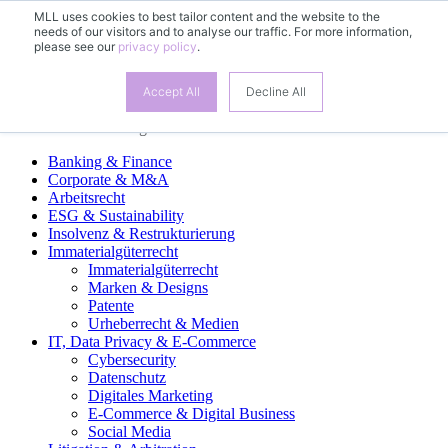
MLL uses cookies to best tailor content and the website to the
needs of our visitors and to analyse our traffic. For more information,
ES
please see our
privacy policy
.
DE
EN
FR
Accept All
Decline All
Áreas de Práctica Legal
Banking & Finance
Corporate & M&A
Arbeitsrecht
ESG & Sustainability
Insolvenz & Restrukturierung
Immaterialgüterrecht
Immaterialgüterrecht
Marken & Designs
Patente
Urheberrecht & Medien
IT, Data Privacy & E-Commerce
Cybersecurity
Datenschutz
Digitales Marketing
E-Commerce & Digital Business
Social Media