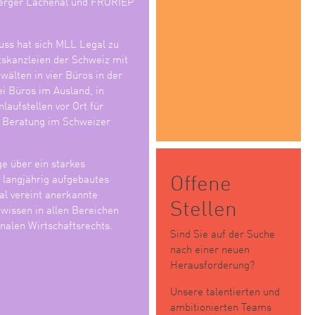
erger Lachenal und FRORIEP
ss hat sich MLL Legal zu
tskanzleien der Schweiz mit
älten in vier Büros in der
i Büros im Ausland, in
laufstellen vor Ort für
e Beratung im Schweizer
ge über ein starkes
Offene
n langjährig aufgebautes
l vereint anerkannte
Stellen
wissen in allen Bereichen
nalen Wirtschaftsrechts.
Sind Sie auf der Suche
nach einer neuen
Herausforderung?
Unsere talentierten und
ambitionierten Teams