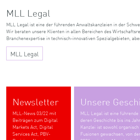
MLL Legal
MLL Legal ist eine der führenden Anwaltskanzleien in der Schwe
Wir beraten unsere Klienten in allen Bereichen des Wirtschaftsr
Branchenexpertise in technisch-innovativen Spezialgebieten, abe
MLL Legal
Newsletter
Unsere Gesch
MLL-News 03/22 mit
MLL Legal ist eine führende
Beiträgen zum Digital
deren Geschichte bis ins Jah
Markets Act, Digital
Kanzlei ist sowohl organisch
Services Act, PBV-
Fusionen gewachsen, von den