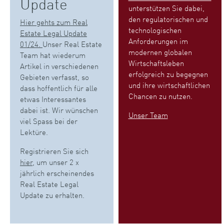
Update
unterstützen Sie dabei,
den regulatorischen und
Hier gehts zum Real
technologischen
Estate Legal Update
Anforderungen im
01/24.
Unser Real Estate
modernen globalen
Team hat wiederum
Wirtschaftsleben
Artikel in verschiedenen
erfolgreich zu begegnen
Gebieten verfasst, so
und ihre wirtschaftlichen
dass hoffentlich für alle
Chancen zu nutzen.
etwas Interessantes
dabei ist. Wir wünschen
Unser Team
viel Spass bei der
Lektüre.
Registrieren Sie sich
hier
, um unser 2 x
jährlich erscheinendes
Real Estate Legal
Update zu erhalten.