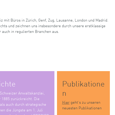
iz mit Büros in Zürich, Genf, Zug, Lausanne, London und Madrid.
echts und zeichnen uns insbesondere durch unsere erstklassige
r auch in regulierten Branchen aus.
ichte
Publikatione
n
 Schweizer Anwaltskanzlei,
r 1885 zurückreicht. Die
Hier
geht’s zu unseren
 als auch durch strategische
neuesten Publikationen
en die Jüngste am 1. Juli