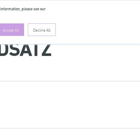
 information, please see our
ES
Accept All
Decline All
DSATZ