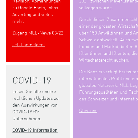
Revision, Abmahnungen
2021 zwischen Meyerlustenb
zu Google Fonts, Inbox-
vollzogen wurde.
Adverting und vieles
Durch diesen Zusammenschlu
mehr.
einer der grössten Wirtschaf
Zugang MLL-News 03/22
über 150 Anwältinnen und Anw
Schweiz entwickelt. Auch zwe
Jetzt anmelden!
London und Madrid, bieten An
Klientinnen und Klienten, di
Wirtschaftsrecht suchen.
Die Kanzlei verfügt heutzuta
COVID-19
internationales Profil und ei
globales Netzwerk. MLL Lega
Lesen Sie alle unsere
Führungsqualitäten und Fach
rechtlichen Updates zu
des Schweizer und internatio
den Auswirkungen von
Über uns
COVID-19 für
Unternehmen.
COVID-19 Information