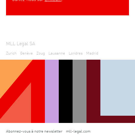
MLL Legal SA
Zurich
Genève
Zoug
Lausanne
Londres
Madrid
Abonnez-vous à notre newsletter
mll-legal.com