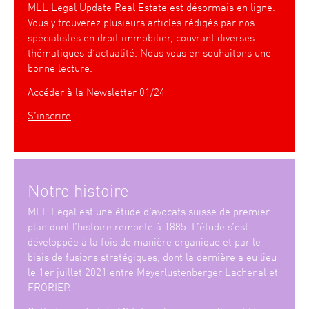
MLL Legal Update Real Estate est désormais en ligne.
Vous y trouverez plusieurs articles rédigés par nos
spécialistes en droit immobilier, couvrant diverses
thématiques d’actualité. Nous vous en souhaitons une
bonne lecture.
Accéder à la Newsletter 01/24
S’inscrire
Notre histoire
MLL Legal est une étude d’avocats suisse de premier
plan dont l’histoire remonte à 1885. L’étude s’est
développée à la fois de manière organique et par le
biais de fusions stratégiques, dont la dernière a eu lieu
le 1er juillet 2021 entre Meyerlustenberger Lachenal et
FRORIEP.