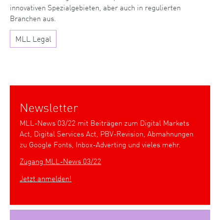
innovativen Spezialgebieten, aber auch in regulierten
Branchen aus.
MLL Legal
Newsletter
MLL-News 03/22 mit Beiträgen zum Digital Markets
Act, Digital Services Act, PBV-Revision, Abmahnungen
zu Google Fonts, Inbox-Adverting und vieles mehr.
Zugang MLL-News 03/22
Jetzt anmelden!