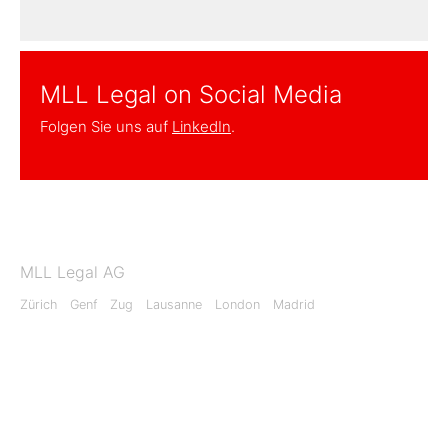
MLL Legal on Social Media
Folgen Sie uns auf
LinkedIn
.
MLL Legal AG
Zürich
Genf
Zug
Lausanne
London
Madrid