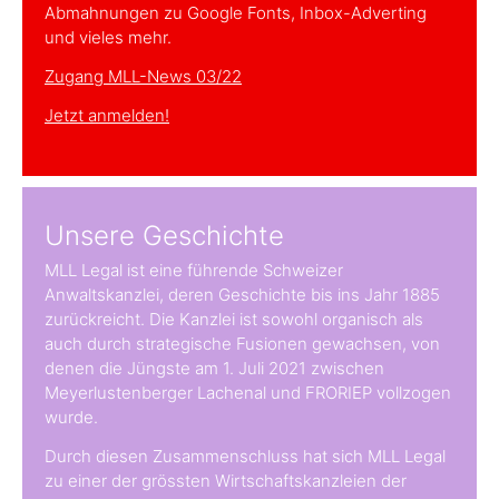
Abmahnungen zu Google Fonts, Inbox-Adverting
und vieles mehr.
Zugang MLL-News 03/22
Jetzt anmelden!
Unsere Geschichte
MLL Legal ist eine führende Schweizer
Anwaltskanzlei, deren Geschichte bis ins Jahr 1885
zurückreicht. Die Kanzlei ist sowohl organisch als
auch durch strategische Fusionen gewachsen, von
denen die Jüngste am 1. Juli 2021 zwischen
Meyerlustenberger Lachenal und FRORIEP vollzogen
wurde.
Durch diesen Zusammenschluss hat sich MLL Legal
zu einer der grössten Wirtschaftskanzleien der