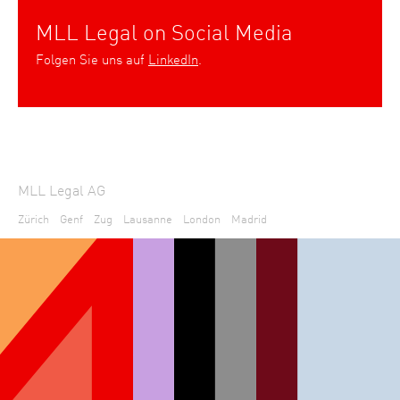
MLL Legal on Social Media
Folgen Sie uns auf
LinkedIn
.
MLL Legal AG
Zürich
Genf
Zug
Lausanne
London
Madrid