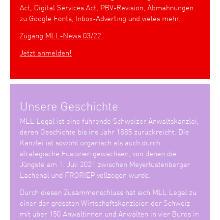
Act, Digital Services Act, PBV-Revision, Abmahnungen
zu Google Fonts, Inbox-Adverting und vieles mehr.
Zugang MLL-News 03/22
Jetzt anmelden!
Unsere Geschichte
MLL Legal ist eine führende Schweizer Anwaltskanzlei,
deren Geschichte bis ins Jahr 1885 zurückreicht. Die
Kanzlei ist sowohl organisch als auch durch
strategische Fusionen gewachsen, von denen die
Jüngste am 1. Juli 2021 zwischen Meyerlustenberger
Lachenal und FRORIEP vollzogen wurde.
Durch diesen Zusammenschluss hat sich MLL Legal zu
einer der grössten Wirtschaftskanzleien der Schweiz
mit über 150 Anwältinnen und Anwälten in vier Büros in