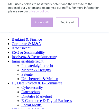
MLL uses cookies to best tailor content and the website to the
needs of our visitors and to analyse our traffic. For more information,
DE
please see our
privacy policy
.
EN
FR
ES
Accept All
Decline All
Fachgruppen
Banking & Finance
Corporate & M&A
Arbeitsrecht
ESG & Sustainability
Insolvenz & Restrukturierung
Immaterialgüterrecht
Immaterialgüterrecht
Marken & Designs
Patente
Urheberrecht & Medien
IT, Data Privacy & E-Commerce
Cybersecurity
Datenschutz
Digitales Marketing
E-Commerce & Digital Business
Social Media