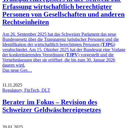
Erfassung wirtschaftlich berechtigter
Personen von Gesellschaften und anderen
Rechtseinheiten
Am 26. September 2025 hat das Schweizer Parlament das neue
Bundesgesetz über die Transparenz juristischer Personen und die
Identifikation der wirtschaftlich berechtigten Personen (
TJPG
)
verabschiedet. Am 15. Oktober 2025 hat der Bundesrat eine Vorlage
der konkretisierenden Verordnung (
TJPV
) vorgestellt und die
Vernehmlassung über sie eröffnet, die bis zum 30. Januar 2026
dauern wird.
Das neue Ges…
11.11.2025
Regulatory, FinTech, DLT
Berater im Fokus – Revision des
Schweizer Geldwäschereigesetzes
20.01.2025