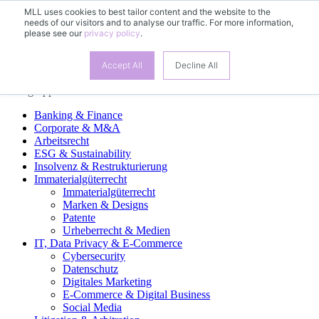
MLL uses cookies to best tailor content and the website to the
needs of our visitors and to analyse our traffic. For more information,
DE
please see our
privacy policy
.
EN
FR
ES
Accept All
Decline All
Fachgruppen
Banking & Finance
Corporate & M&A
Arbeitsrecht
ESG & Sustainability
Insolvenz & Restrukturierung
Immaterialgüterrecht
Immaterialgüterrecht
Marken & Designs
Patente
Urheberrecht & Medien
IT, Data Privacy & E-Commerce
Cybersecurity
Datenschutz
Digitales Marketing
E-Commerce & Digital Business
Social Media