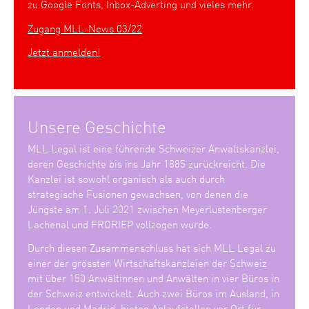
zu Google Fonts, Inbox-Adverting und vieles mehr.
Zugang MLL-News 03/22
Jetzt anmelden!
Unsere Geschichte
MLL Legal ist eine führende Schweizer Anwaltskanzlei,
deren Geschichte bis ins Jahr 1885 zurückreicht. Die
Kanzlei ist sowohl organisch als auch durch
strategische Fusionen gewachsen, von denen die
Jüngste am 1. Juli 2021 zwischen Meyerlustenberger
Lachenal und FRORIEP vollzogen wurde.
Durch diesen Zusammenschluss hat sich MLL Legal zu
einer der grössten Wirtschaftskanzleien der Schweiz
mit über 150 Anwältinnen und Anwälten in vier Büros in
der Schweiz entwickelt. Auch zwei Büros im Ausland, in
London und Madrid, bieten Anlaufstellen vor Ort für