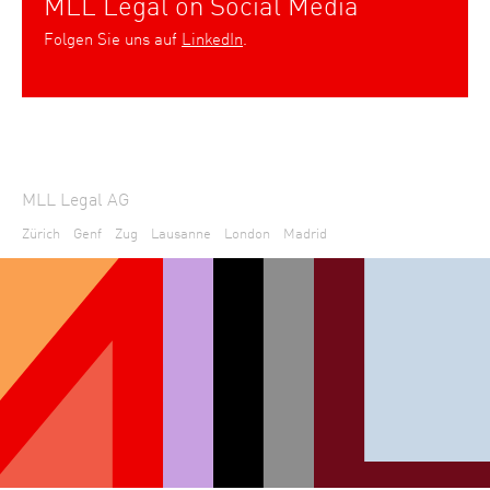
MLL Legal on Social Media
Folgen Sie uns auf
LinkedIn
.
MLL Legal AG
Zürich
Genf
Zug
Lausanne
London
Madrid