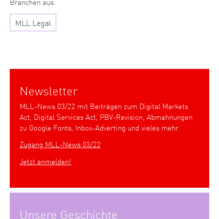
Branchen aus.
MLL Legal
Newsletter
MLL-News 03/22 mit Beiträgen zum Digital Markets
Act, Digital Services Act, PBV-Revision, Abmahnungen
zu Google Fonts, Inbox-Adverting und vieles mehr.
Zugang MLL-News 03/22
Jetzt anmelden!
Unsere Geschichte