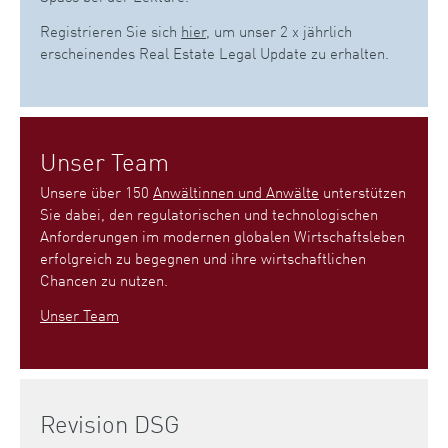
Registrieren Sie sich
hier
, um unser 2 x jährlich
erscheinendes Real Estate Legal Update zu erhalten.
Unser Team
Unsere über 150
Anwältinnen und Anwälte
unterstützen
Sie dabei, den regulatorischen und technologischen
Anforderungen im modernen globalen Wirtschaftsleben
erfolgreich zu begegnen und ihre wirtschaftlichen
Chancen zu nutzen.
Unser Team
Revision DSG