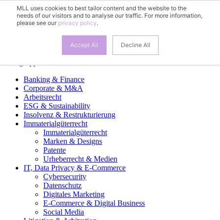
MLL uses cookies to best tailor content and the website to the
needs of our visitors and to analyse our traffic. For more information,
DE
please see our
privacy policy
.
EN
FR
ES
Accept All
Decline All
Fachgruppen
Banking & Finance
Corporate & M&A
Arbeitsrecht
ESG & Sustainability
Insolvenz & Restrukturierung
Immaterialgüterrecht
Immaterialgüterrecht
Marken & Designs
Patente
Urheberrecht & Medien
IT, Data Privacy & E-Commerce
Cybersecurity
Datenschutz
Digitales Marketing
E-Commerce & Digital Business
Social Media