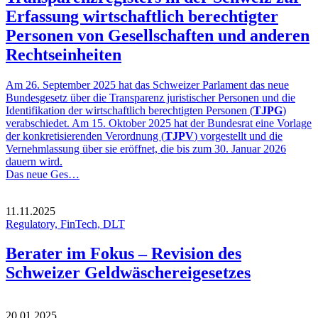
Erfassung wirtschaftlich berechtigter
Personen von Gesellschaften und anderen
Rechtseinheiten
Am 26. September 2025 hat das Schweizer Parlament das neue
Bundesgesetz über die Transparenz juristischer Personen und die
Identifikation der wirtschaftlich berechtigten Personen (
TJPG
)
verabschiedet. Am 15. Oktober 2025 hat der Bundesrat eine Vorlage
der konkretisierenden Verordnung (
TJPV
) vorgestellt und die
Vernehmlassung über sie eröffnet, die bis zum 30. Januar 2026
dauern wird.
Das neue Ges…
11.11.2025
Regulatory, FinTech, DLT
Berater im Fokus – Revision des
Schweizer Geldwäschereigesetzes
20.01.2025