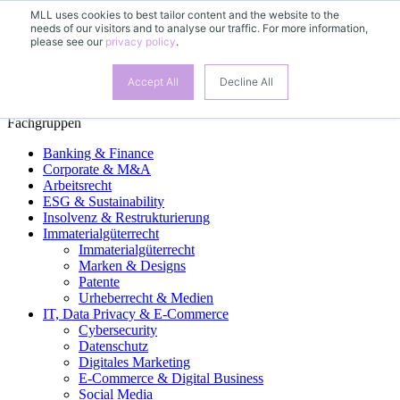
MLL uses cookies to best tailor content and the website to the
needs of our visitors and to analyse our traffic. For more information,
DE
please see our
privacy policy
.
EN
FR
ES
Accept All
Decline All
Fachgruppen
Banking & Finance
Corporate & M&A
Arbeitsrecht
ESG & Sustainability
Insolvenz & Restrukturierung
Immaterialgüterrecht
Immaterialgüterrecht
Marken & Designs
Patente
Urheberrecht & Medien
IT, Data Privacy & E-Commerce
Cybersecurity
Datenschutz
Digitales Marketing
E-Commerce & Digital Business
Social Media