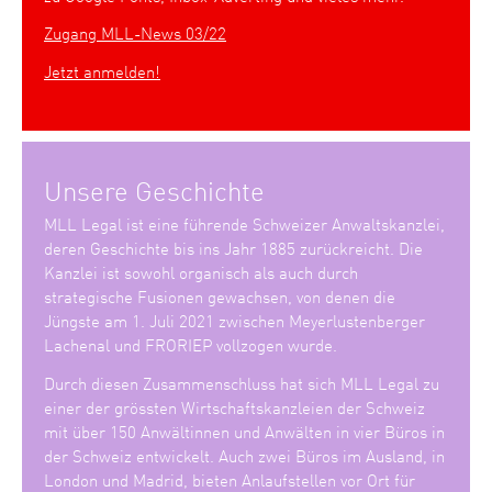
Zugang MLL-News 03/22
Jetzt anmelden!
Unsere Geschichte
MLL Legal ist eine führende Schweizer Anwaltskanzlei,
deren Geschichte bis ins Jahr 1885 zurückreicht. Die
Kanzlei ist sowohl organisch als auch durch
strategische Fusionen gewachsen, von denen die
Jüngste am 1. Juli 2021 zwischen Meyerlustenberger
Lachenal und FRORIEP vollzogen wurde.
Durch diesen Zusammenschluss hat sich MLL Legal zu
einer der grössten Wirtschaftskanzleien der Schweiz
mit über 150 Anwältinnen und Anwälten in vier Büros in
der Schweiz entwickelt. Auch zwei Büros im Ausland, in
London und Madrid, bieten Anlaufstellen vor Ort für