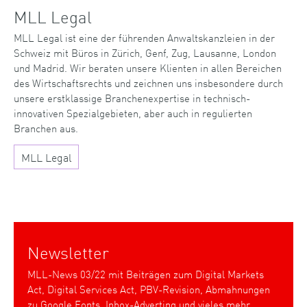
MLL Legal
MLL Legal ist eine der führenden Anwaltskanzleien in der
Schweiz mit Büros in Zürich, Genf, Zug, Lausanne, London
und Madrid. Wir beraten unsere Klienten in allen Bereichen
des Wirtschaftsrechts und zeichnen uns insbesondere durch
unsere erstklassige Branchenexpertise in technisch-
innovativen Spezialgebieten, aber auch in regulierten
Branchen aus.
MLL Legal
Newsletter
MLL-News 03/22 mit Beiträgen zum Digital Markets
Act, Digital Services Act, PBV-Revision, Abmahnungen
zu Google Fonts, Inbox-Adverting und vieles mehr.