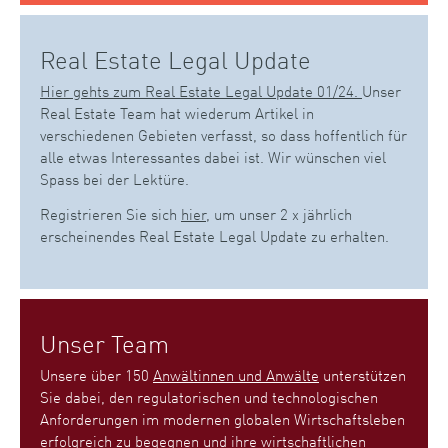
Real Estate Legal Update
Hier gehts zum Real Estate Legal Update 01/24.
Unser
Real Estate Team hat wiederum Artikel in
verschiedenen Gebieten verfasst, so dass hoffentlich für
alle etwas Interessantes dabei ist. Wir wünschen viel
Spass bei der Lektüre.
Registrieren Sie sich
hier
, um unser 2 x jährlich
erscheinendes Real Estate Legal Update zu erhalten.
Unser Team
Unsere über 150
Anwältinnen und Anwälte
unterstützen
Sie dabei, den regulatorischen und technologischen
Anforderungen im modernen globalen Wirtschaftsleben
erfolgreich zu begegnen und ihre wirtschaftlichen