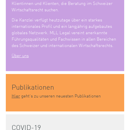
Klientinnen und Klienten, die Beratung im Schweizer
Wirtschaftsrecht suchen.
Die Kanzlei verfügt heutzutage über ein starkes
internationales Profil und ein langjährig aufgebautes
globales Netzwerk. MLL Legal vereint anerkannte
Führungsqualitäten und Fachwissen in allen Bereichen
des Schweizer und internationalen Wirtschaftsrechts.
Über uns
Publikationen
Hier
geht’s zu unseren neuesten Publikationen
COVID-19