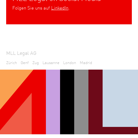
Folgen Sie uns auf
LinkedIn
.
MLL Legal AG
Zürich
Genf
Zug
Lausanne
London
Madrid