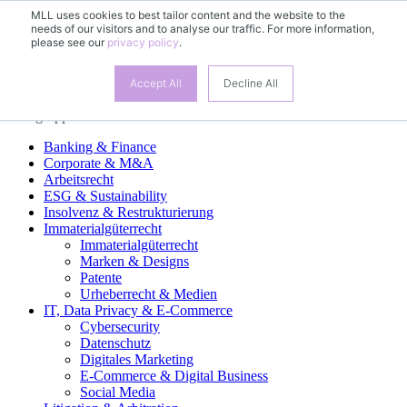
MLL uses cookies to best tailor content and the website to the
needs of our visitors and to analyse our traffic. For more information,
DE
please see our
privacy policy
.
EN
FR
ES
Accept All
Decline All
Fachgruppen
Banking & Finance
Corporate & M&A
Arbeitsrecht
ESG & Sustainability
Insolvenz & Restrukturierung
Immaterialgüterrecht
Immaterialgüterrecht
Marken & Designs
Patente
Urheberrecht & Medien
IT, Data Privacy & E-Commerce
Cybersecurity
Datenschutz
Digitales Marketing
E-Commerce & Digital Business
Social Media