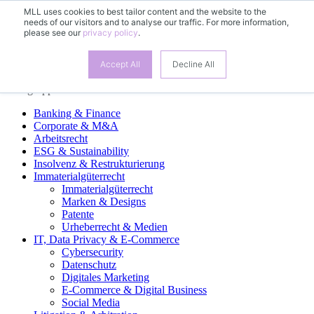
MLL uses cookies to best tailor content and the website to the
needs of our visitors and to analyse our traffic. For more information,
DE
please see our
privacy policy
.
EN
FR
ES
Accept All
Decline All
Fachgruppen
Banking & Finance
Corporate & M&A
Arbeitsrecht
ESG & Sustainability
Insolvenz & Restrukturierung
Immaterialgüterrecht
Immaterialgüterrecht
Marken & Designs
Patente
Urheberrecht & Medien
IT, Data Privacy & E-Commerce
Cybersecurity
Datenschutz
Digitales Marketing
E-Commerce & Digital Business
Social Media