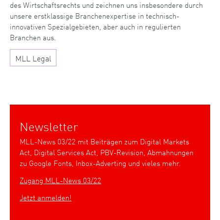
des Wirtschaftsrechts und zeichnen uns insbesondere durch
unsere erstklassige Branchenexpertise in technisch-
innovativen Spezialgebieten, aber auch in regulierten
Branchen aus.
MLL Legal
Newsletter
MLL-News 03/22 mit Beiträgen zum Digital Markets
Act, Digital Services Act, PBV-Revision, Abmahnungen
zu Google Fonts, Inbox-Adverting und vieles mehr.
Zugang MLL-News 03/22
Jetzt anmelden!