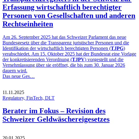
Erfassung wirtschaftlich berechtigter
Personen von Gesellschaften und anderen
Rechtseinheiten
Am 26. September 2025 hat das Schweizer Parlament das neue
Bundesgesetz über die Transparenz juristischer Personen und die
Identifikation der wirtschaftlich berechtigten Personen (
TJPG
)
verabschiedet. Am 15. Oktober 2025 hat der Bundesrat eine Vorlage
der konkretisierenden Verordnung (
TJPV
) vorgestellt und die
Vernehmlassung über sie eröffnet, die bis zum 30. Januar 2026
dauern wird.
Das neue Ges…
11.11.2025
Regulatory, FinTech, DLT
Berater im Fokus – Revision des
Schweizer Geldwäschereigesetzes
20.01.2025