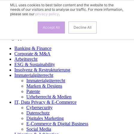
MLL uses cookies to best tailor content and the website to the
needs of our visitors and to analyse our traffic. For more information,
DE
please see our
privacy policy
.
EN
FR
ES
Accept All
Decline All
Fachgruppen
Banking & Finance
Corporate & M&A
Arbeitsrecht
ESG & Sustainability
Insolvenz & Restrukturierung
Immaterialgüterrecht
Immaterialgüterrecht
Marken & Designs
Patente
Urheberrecht & Medien
IT, Data Privacy & E-Commerce
Cybersecurity
Datenschutz
Digitales Marketing
E-Commerce & Digital Business
Social Media