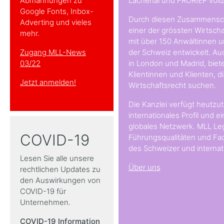
Abmahnungen zu
Lachenal und FRORIEP voll
Google Fonts, Inbox-
Durch diesen Zusammenschl
Adverting und vieles
einer der grössten Wirtsch
mehr.
mit über 150 Anwältinnen un
Zugang MLL-News
der Schweiz entwickelt. Au
03/22
in London und Madrid, biete
Klientinnen und Klienten, 
Jetzt anmelden!
Wirtschaftsrecht suchen.
Die Kanzlei verfügt heutzut
internationales Profil und e
globales Netzwerk. MLL Leg
COVID-19
Führungsqualitäten und Fac
des Schweizer und internat
Lesen Sie alle unsere
Über uns
rechtlichen Updates zu
den Auswirkungen von
COVID-19 für
Unternehmen.
COVID-19 Information