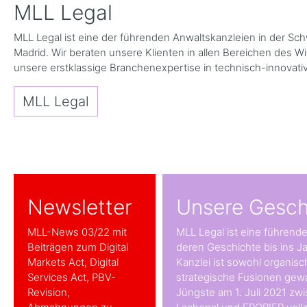
MLL Legal
MLL Legal ist eine der führenden Anwaltskanzleien in der Sc
Madrid. Wir beraten unsere Klienten in allen Bereichen des 
unsere erstklassige Branchenexpertise in technisch-innovativ
MLL Legal
Newsletter
Unsere Gesch
MLL-News 03/22 mit
MLL Legal ist eine führend
Beiträgen zum Digital
deren Geschichte bis ins Ja
Markets Act, Digital
Kanzlei ist sowohl organisc
Services Act, PBV-
strategische Fusionen gew
Revision,
Jüngste am 1. Juli 2021 zw