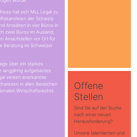
zogen wurde.
uss hat sich MLL Legal zu
aftskanzleien der Schweiz
d Anwälten in vier Büros in
ch zwei Büros im Ausland,
n Anlaufstellen vor Ort für
die Beratung im Schweizer
age über ein starkes
in langjährig aufgebautes
al vereint anerkannte
Offene
hwissen in allen Bereichen
ionalen Wirtschaftsrechts.
Stellen
Sind Sie auf der Suche
nach einer neuen
Herausforderung?
Unsere talentierten und