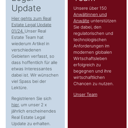
Update
Unsere über 150
Anwältinnen und
Hier gehts zum Real
Anwälte
unterstützen
Estate Legal Update
Sie dabei, den
01/24.
Unser Real
regulatorischen und
Estate Team hat
technologischen
wiederum Artikel in
Anforderungen im
verschiedenen
modernen globalen
Gebieten verfasst, so
Wirtschaftsleben
dass hoffentlich für alle
erfolgreich zu
etwas Interessantes
begegnen und ihre
dabei ist. Wir wünschen
wirtschaftlichen
viel Spass bei der
Chancen zu nutzen.
Lektüre.
Unser Team
Registrieren Sie sich
hier
, um unser 2 x
jährlich erscheinendes
Real Estate Legal
Update zu erhalten.