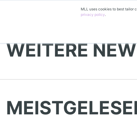
MLL uses cookies to best tailor c
privacy policy
.
WEITERE NEW
MEISTGELESE