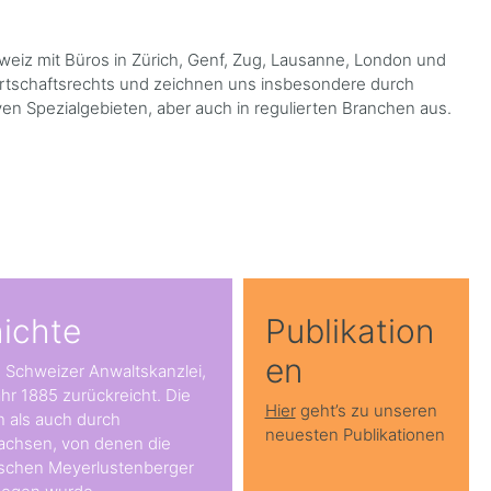
hweiz mit Büros in Zürich, Genf, Zug, Lausanne, London und
Wirtschaftsrechts und zeichnen uns insbesondere durch
en Spezialgebieten, aber auch in regulierten Branchen aus.
ichte
Publikation
en
e Schweizer Anwaltskanzlei,
hr 1885 zurückreicht. Die
Hier
geht’s zu unseren
h als auch durch
neuesten Publikationen
achsen, von denen die
ischen Meyerlustenberger