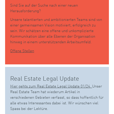
Sind Sie auf der Suche nach einer neuen
Herausforderung?
Unsere talentierten und ambitionierten Teams sind von
einer gemeinsamen Vision motiviert, erfolgreich zu
sein. Wir schätzen eine offene und unkomplizierte
Kommunikation über alle Ebenen der Organisation
hinweg in einem unterstützenden Arbeitsumfeld.
Offene Stellen
Real Estate Legal Update
Hier gehts zum Real Estate Legal Update 01/24.
Unser
Real Estate Team hat wiederum Artikel in
verschiedenen Gebieten verfasst, so dass hoffentlich für
alle etwas Interessantes dabei ist. Wir wünschen viel
Spass bei der Lektüre.