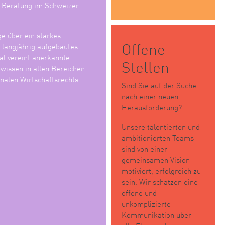
e Beratung im Schweizer
ge über ein starkes
Offene
n langjährig aufgebautes
l vereint anerkannte
Stellen
wissen in allen Bereichen
nalen Wirtschaftsrechts.
Sind Sie auf der Suche
nach einer neuen
Herausforderung?
Unsere talentierten und
ambitionierten Teams
sind von einer
gemeinsamen Vision
motiviert, erfolgreich zu
sein. Wir schätzen eine
offene und
unkomplizierte
Kommunikation über