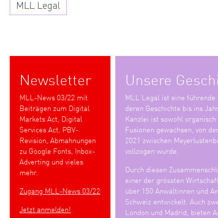
MLL Legal
Newsletter
Unsere Gesch
MLL-News 03/22 mit
MLL Legal ist eine führende
Beiträgen zum Digital
deren Geschichte bis ins Jah
Markets Act, Digital
Kanzlei ist sowohl organisch
Services Act, PBV-
Fusionen gewachsen, von den
Revision, Abmahnungen
2021 zwischen Meyerlustenb
zu Google Fonts, Inbox-
vollzogen wurde.
Adverting und vieles
Durch diesen Zusammenschlu
mehr.
einer der grössten Wirtschaf
Zugang MLL-News 03/22
über 150 Anwältinnen und Anw
Schweiz entwickelt. Auch zwe
Jetzt anmelden!
London und Madrid, bieten An