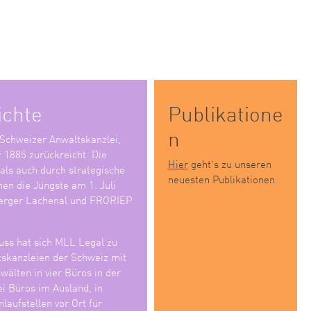
ichte
Publikatione
n
 Schweizer Anwaltskanzlei,
r 1885 zurückreicht. Die
Hier
geht’s zu unseren
 als auch durch strategische
neuesten Publikationen
en die Jüngste am 1. Juli
erger Lachenal und FRORIEP
ss hat sich MLL Legal zu
tskanzleien der Schweiz mit
älten in vier Büros in der
i Büros im Ausland, in
laufstellen vor Ort für