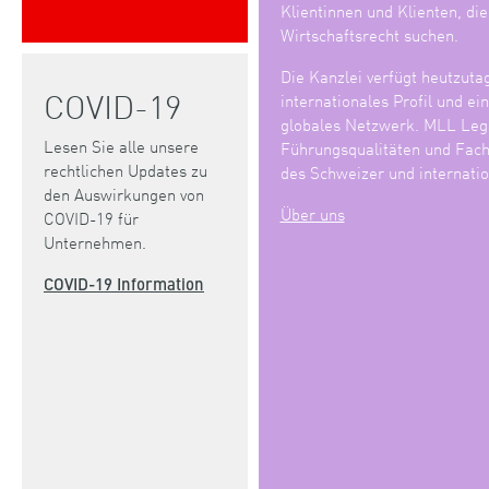
Klientinnen und Klienten, di
Wirtschaftsrecht suchen.
Die Kanzlei verfügt heutzuta
COVID-19
internationales Profil und ei
globales Netzwerk. MLL Lega
Lesen Sie alle unsere
Führungsqualitäten und Fach
rechtlichen Updates zu
des Schweizer und internatio
den Auswirkungen von
Über uns
COVID-19 für
Unternehmen.
COVID-19 Information