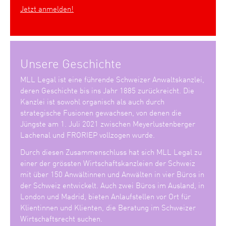
Jetzt anmelden!
Unsere Geschichte
MLL Legal ist eine führende Schweizer Anwaltskanzlei,
deren Geschichte bis ins Jahr 1885 zurückreicht. Die
Kanzlei ist sowohl organisch als auch durch
strategische Fusionen gewachsen, von denen die
Jüngste am 1. Juli 2021 zwischen Meyerlustenberger
Lachenal und FRORIEP vollzogen wurde.
Durch diesen Zusammenschluss hat sich MLL Legal zu
einer der grössten Wirtschaftskanzleien der Schweiz
mit über 150 Anwältinnen und Anwälten in vier Büros in
der Schweiz entwickelt. Auch zwei Büros im Ausland, in
London und Madrid, bieten Anlaufstellen vor Ort für
Klientinnen und Klienten, die Beratung im Schweizer
Wirtschaftsrecht suchen.