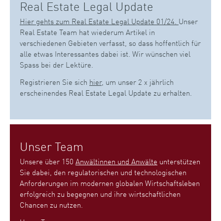
Real Estate Legal Update
Hier gehts zum Real Estate Legal Update 01/24.
Unser
Real Estate Team hat wiederum Artikel in
verschiedenen Gebieten verfasst, so dass hoffentlich für
alle etwas Interessantes dabei ist. Wir wünschen viel
Spass bei der Lektüre.
Registrieren Sie sich
hier
, um unser 2 x jährlich
erscheinendes Real Estate Legal Update zu erhalten.
Unser Team
Unsere über 150
Anwältinnen und Anwälte
unterstützen
Sie dabei, den regulatorischen und technologischen
Anforderungen im modernen globalen Wirtschaftsleben
erfolgreich zu begegnen und ihre wirtschaftlichen
Chancen zu nutzen.