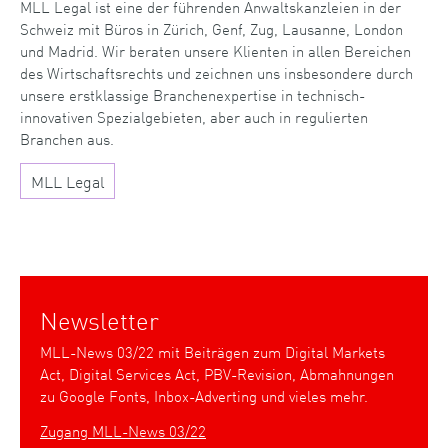
MLL Legal ist eine der führenden Anwaltskanzleien in der
Schweiz mit Büros in Zürich, Genf, Zug, Lausanne, London
und Madrid. Wir beraten unsere Klienten in allen Bereichen
des Wirtschaftsrechts und zeichnen uns insbesondere durch
unsere erstklassige Branchenexpertise in technisch-
innovativen Spezialgebieten, aber auch in regulierten
Branchen aus.
MLL Legal
Newsletter
MLL-News 03/22 mit Beiträgen zum Digital Markets
Act, Digital Services Act, PBV-Revision, Abmahnungen
zu Google Fonts, Inbox-Adverting und vieles mehr.
Zugang MLL-News 03/22