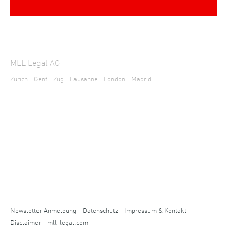
MLL Legal AG
Zürich
Genf
Zug
Lausanne
London
Madrid
Newsletter Anmeldung
Datenschutz
Impressum & Kontakt
Disclaimer
mll-legal.com