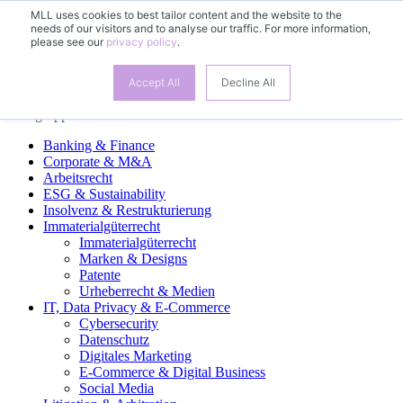
MLL uses cookies to best tailor content and the website to the
needs of our visitors and to analyse our traffic. For more information,
DE
please see our
privacy policy
.
EN
FR
ES
Accept All
Decline All
Fachgruppen
Banking & Finance
Corporate & M&A
Arbeitsrecht
ESG & Sustainability
Insolvenz & Restrukturierung
Immaterialgüterrecht
Immaterialgüterrecht
Marken & Designs
Patente
Urheberrecht & Medien
IT, Data Privacy & E-Commerce
Cybersecurity
Datenschutz
Digitales Marketing
E-Commerce & Digital Business
Social Media