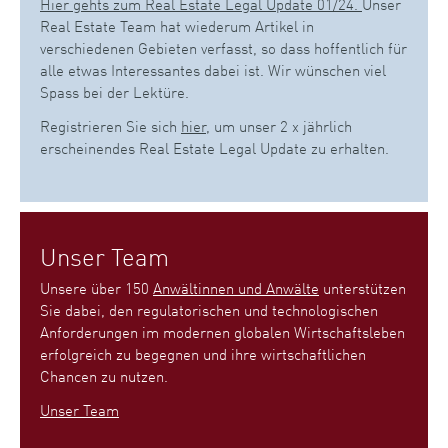
Hier gehts zum Real Estate Legal Update 01/24.
Unser
Real Estate Team hat wiederum Artikel in
verschiedenen Gebieten verfasst, so dass hoffentlich für
alle etwas Interessantes dabei ist. Wir wünschen viel
Spass bei der Lektüre.
Registrieren Sie sich
hier
, um unser 2 x jährlich
erscheinendes Real Estate Legal Update zu erhalten.
Unser Team
Unsere über 150
Anwältinnen und Anwälte
unterstützen
Sie dabei, den regulatorischen und technologischen
Anforderungen im modernen globalen Wirtschaftsleben
erfolgreich zu begegnen und ihre wirtschaftlichen
Chancen zu nutzen.
Unser Team