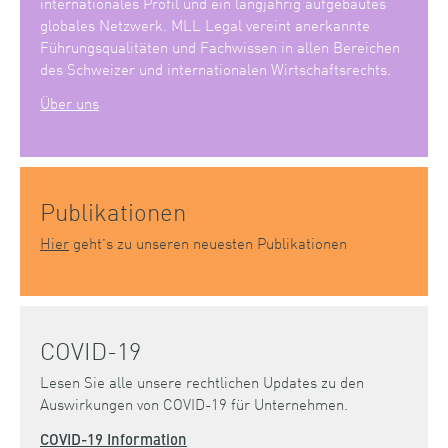
internationales Profil und ein langjährig aufgebautes
globales Netzwerk. MLL Legal vereint anerkannte
Führungsqualitäten und Fachwissen in allen Bereichen
des Schweizer und internationalen Wirtschaftsrechts.
Über uns
Publikationen
Hier
geht’s zu unseren neuesten Publikationen
COVID-19
Lesen Sie alle unsere rechtlichen Updates zu den
Auswirkungen von COVID-19 für Unternehmen.
COVID-19 Information