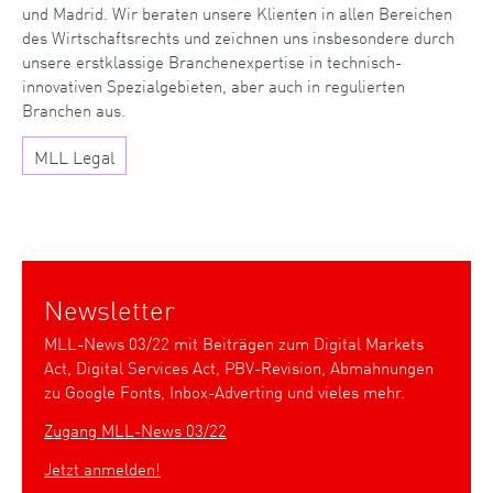
und Madrid. Wir beraten unsere Klienten in allen Bereichen
des Wirtschaftsrechts und zeichnen uns insbesondere durch
unsere erstklassige Branchenexpertise in technisch-
innovativen Spezialgebieten, aber auch in regulierten
Branchen aus.
MLL Legal
Newsletter
MLL-News 03/22 mit Beiträgen zum Digital Markets
Act, Digital Services Act, PBV-Revision, Abmahnungen
zu Google Fonts, Inbox-Adverting und vieles mehr.
Zugang MLL-News 03/22
Jetzt anmelden!