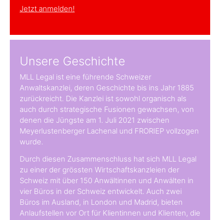
Jetzt anmelden!
Unsere Geschichte
MLL Legal ist eine führende Schweizer
Anwaltskanzlei, deren Geschichte bis ins Jahr 1885
zurückreicht. Die Kanzlei ist sowohl organisch als
auch durch strategische Fusionen gewachsen, von
denen die Jüngste am 1. Juli 2021 zwischen
Meyerlustenberger Lachenal und FRORIEP vollzogen
wurde.
Durch diesen Zusammenschluss hat sich MLL Legal
zu einer der grössten Wirtschaftskanzleien der
Schweiz mit über 150 Anwältinnen und Anwälten in
vier Büros in der Schweiz entwickelt. Auch zwei
Büros im Ausland, in London und Madrid, bieten
Anlaufstellen vor Ort für Klientinnen und Klienten, die