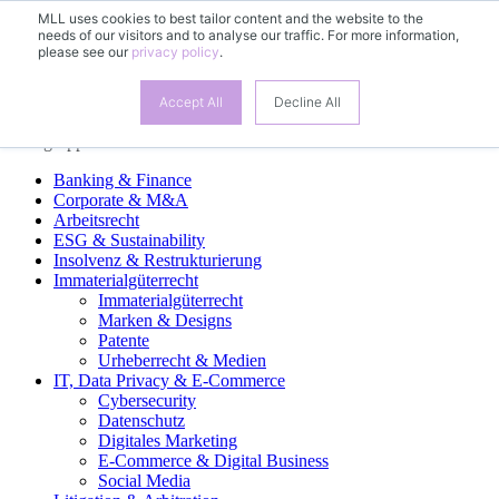
MLL uses cookies to best tailor content and the website to the
needs of our visitors and to analyse our traffic. For more information,
DE
please see our
privacy policy
.
EN
FR
ES
Accept All
Decline All
Fachgruppen
Banking & Finance
Corporate & M&A
Arbeitsrecht
ESG & Sustainability
Insolvenz & Restrukturierung
Immaterialgüterrecht
Immaterialgüterrecht
Marken & Designs
Patente
Urheberrecht & Medien
IT, Data Privacy & E-Commerce
Cybersecurity
Datenschutz
Digitales Marketing
E-Commerce & Digital Business
Social Media